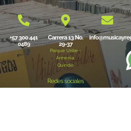
+57 300 441
Carrera 13 No.
info@musicayre
0489
29-37
Parque Uribe -
Armenia,
Quindío
Redes sociales