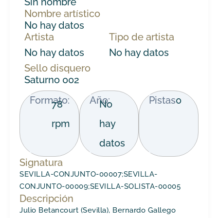
Sin nombre
Nombre artístico
No hay datos
Artista
Tipo de artista
No hay datos
No hay datos
Sello disquero
Saturno 002
Formato:
Año:
Pistas
0
78
No
rpm
hay
datos
Signatura
SEVILLA-CONJUNTO-00007;SEVILLA-
CONJUNTO-00009;SEVILLA-SOLISTA-00005
Descripción
Julio Betancourt (Sevilla), Bernardo Gallego