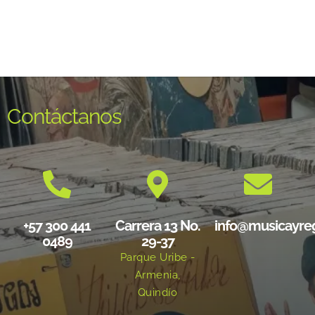
Contáctanos
+57 300 441
Carrera 13 No.
info@musicayre
0489
29-37
Parque Uribe -
Armenia,
Quindío