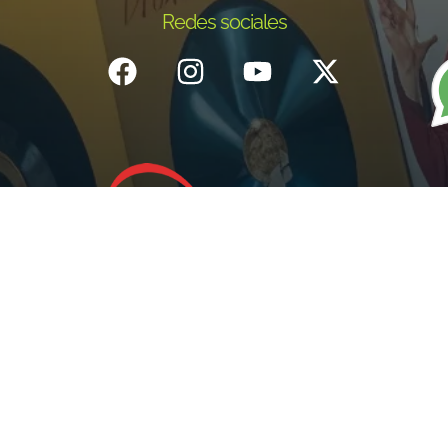
Redes sociales
Inicio
¿Quiénes Somos?
Eventos
Noticias
Testimonios
Contacto
Fundación centro de documentación e investigación musical del
Quindío – Todos los derechos reservados – 2025
Política de datos personales
Diseño: IGNIWEB