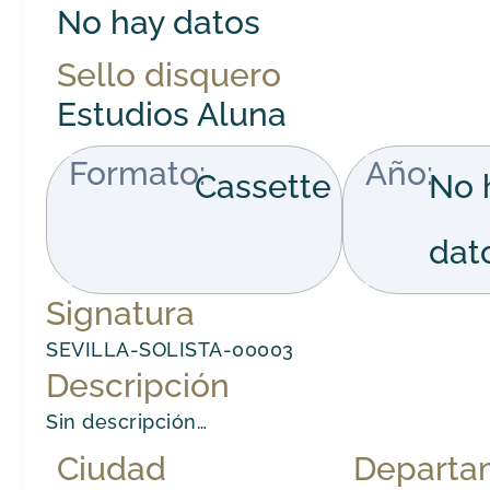
No hay datos
Sello disquero
Estudios Aluna
Formato:
Año:
Cassette
No 
dat
Signatura
SEVILLA-SOLISTA-00003
Descripción
Sin descripción…
Ciudad
Departa