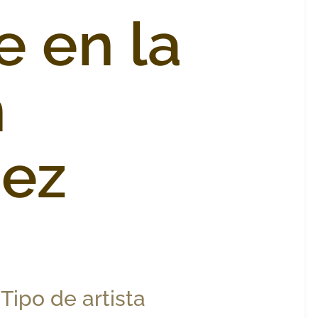
e en la
n
uez
Tipo de artista