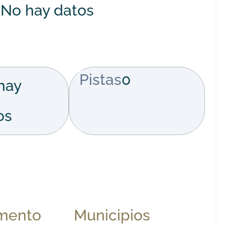
No hay datos
Pistas
0
hay
os
mento
Municipios