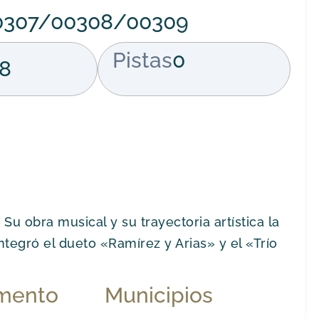
00307/00308/00309
Pistas
0
8
Su obra musical y su trayectoria artística la
Integró el dueto «Ramírez y Arias» y el «Trío
mento
Municipios