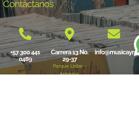
Contáctanos
+57 300 441
Carrera 13 No.
info@musicayre
0489
29-37
Parque Uribe -
Armenia,
Quindío
Redes sociales