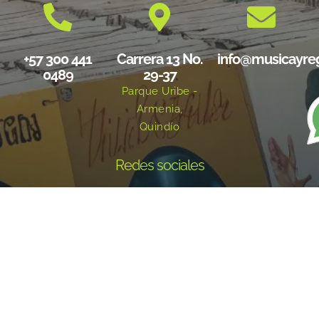
+57 300 441
Carrera 13 No.
info@musicayre
0489
29-37
Parque Uribe -
Armenia,
Quindío
Redes sociales