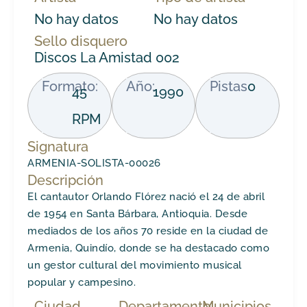
No hay datos
No hay datos
Sello disquero
Discos La Amistad 002
Formato:
Año:
Pistas
0
45
1990
RPM
Signatura
ARMENIA-SOLISTA-00026
Descripción
El cantautor Orlando Flórez nació el 24 de abril
de 1954 en Santa Bárbara, Antioquia. Desde
mediados de los años 70 reside en la ciudad de
Armenia, Quindío, donde se ha destacado como
un gestor cultural del movimiento musical
popular y campesino.
Ciudad
Departamento
Municipios