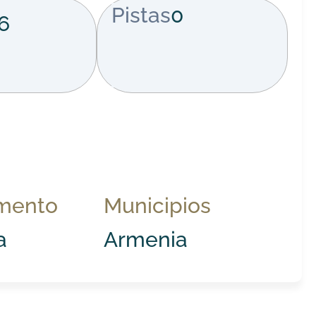
Pistas
0
6
mento
Municipios
a
Armenia