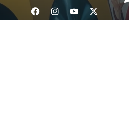
Inicio
¿Quiénes Somos?
Eventos
Noticias
Testimonios
Contacto
Fundación centro de documentación e investigación musical del
Quindío – Todos los derechos reservados – 2025
Política de datos personales
Diseño: IGNIWEB