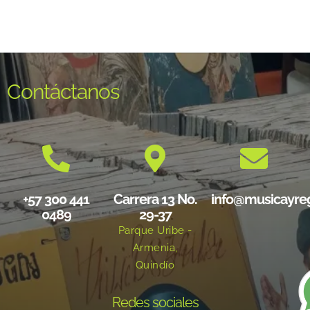
Contáctanos
+57 300 441
Carrera 13 No.
info@musicayre
0489
29-37
Parque Uribe -
Armenia,
Quindío
Redes sociales