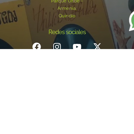
Parque Uribe -
Armenia,
Quindío
Redes sociales
Inicio
¿Quiénes Somos?
Eventos
Noticias
Testimonios
Contacto