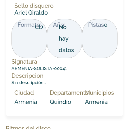
Sello disquero
Ariel Giraldo
Formato:
Año:
Pistas
0
CD
No
hay
datos
Signatura
ARMENIA-SOLISTA-00041
Descripción
Sin descripción…
Ciudad
Departamento
Municipios
Armenia
Quindío
Armenia
Ritmos del disco