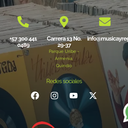
+57 300 441
Carrera 13 No.
info@musicayre
0489
29-37
Parque Uribe -
Armenia,
Quindío
Redes sociales