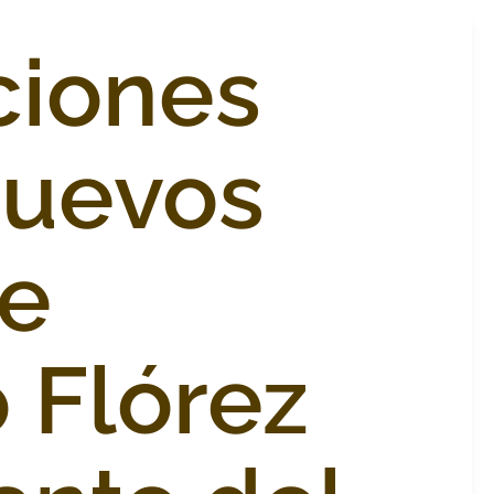
ciones
nuevos
de
 Flórez