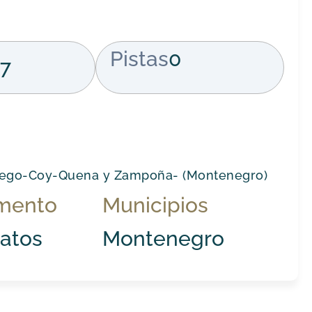
Pistas
0
7
iego-Coy-Quena y Zampoña- (Montenegro)
mento
Municipios
atos
Montenegro