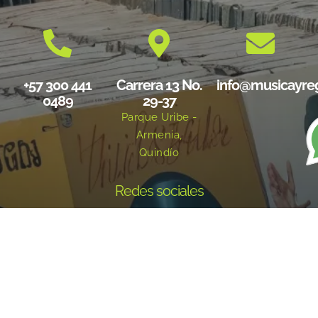
+57 300 441
Carrera 13 No.
info@musicayre
0489
29-37
Parque Uribe -
Armenia,
Quindío
Redes sociales