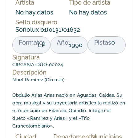
Artista
Tipo de artista
No hay datos
No hay datos
Sello disquero
Sonolux 01(0131)01632
Formato:
Año:
Pistas
0
LP
1990
Signatura
CIRCASIA-DÚO-00024
Descripción
Noel Ramírez (Circasia).
Obdulio Arias Arias nació en Aguadas, Caldas. Su
obra musical y su trayectoria artística la realizó en
el municipio de Filandia, Quindío. Integró el
dueto «Ramírez y Arias» y el «Trío
Grancolombiano».
Ciudad
Departamento
Municipios