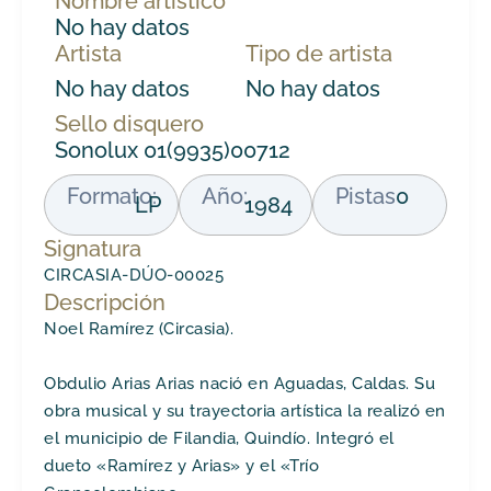
Nombre artístico
No hay datos
Artista
Tipo de artista
No hay datos
No hay datos
Sello disquero
Sonolux 01(9935)00712
Formato:
Año:
Pistas
0
LP
1984
Signatura
CIRCASIA-DÚO-00025
Descripción
Noel Ramírez (Circasia).
Obdulio Arias Arias nació en Aguadas, Caldas. Su
obra musical y su trayectoria artística la realizó en
el municipio de Filandia, Quindío. Integró el
dueto «Ramírez y Arias» y el «Trío