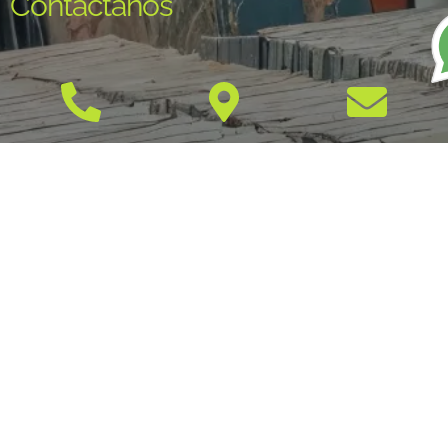
Contáctanos
+57 300 441
Carrera 13 No.
info@musicayre
0489
29-37
Parque Uribe -
Armenia,
Quindío
Redes sociales