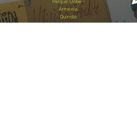
Parque Uribe -
Armenia,
Quindío
Redes sociales
Inicio
¿Quiénes Somos?
Eventos
Noticias
Testimonios
Contacto