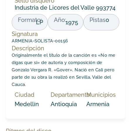
Sello disquero
Industria de Licores del Valle 993774
Formato:
Año:
Pistas
0
LP
1975
Signatura
ARMENIA-SOLISTA-00156
Descripción
Originalmente el título de la canción es «No me
digas que si» de autoría y composición de
Gonzalo Vergara R. «Gover». Nació en Cali pero
parte de su obra la realizó en Sevilla, Valle del
Cauca.
Ciudad
Departamento
Municipios
Medellín
Antioquia
Armenia
Ritmos del disco