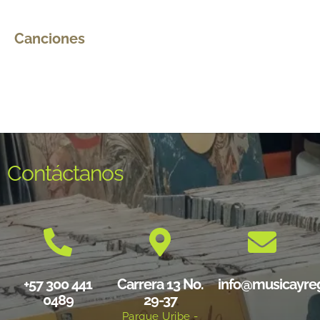
Canciones
Contáctanos
+57 300 441
Carrera 13 No.
info@musicayre
0489
29-37
Parque Uribe -