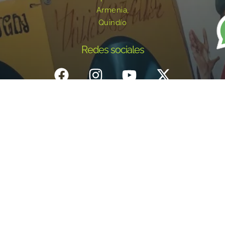
Armenia,
Quindío
Redes sociales
Inicio
¿Quiénes Somos?
Eventos
Noticias
Testimonios
Contacto