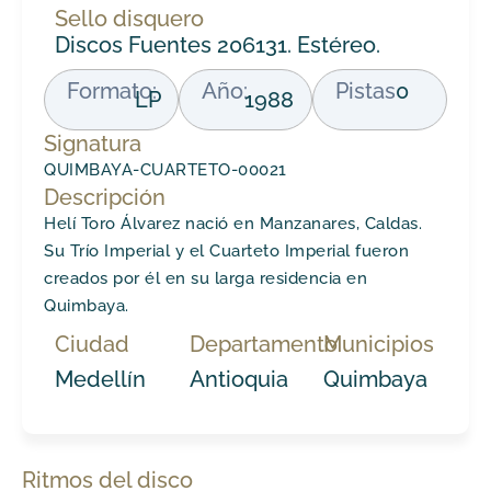
Sello disquero
Discos Fuentes 206131. Estéreo.
Formato:
Año:
Pistas
0
LP
1988
Signatura
QUIMBAYA-CUARTETO-00021
Descripción
Helí Toro Álvarez nació en Manzanares, Caldas.
Su Trío Imperial y el Cuarteto Imperial fueron
creados por él en su larga residencia en
Quimbaya.
Ciudad
Departamento
Municipios
Medellín
Antioquia
Quimbaya
Ritmos del disco