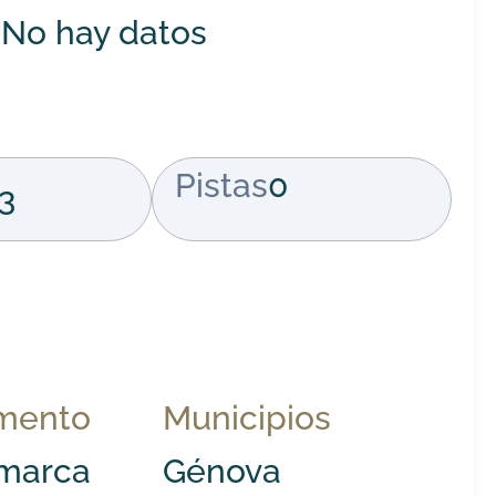
No hay datos
Pistas
0
3
mento
Municipios
marca
Génova