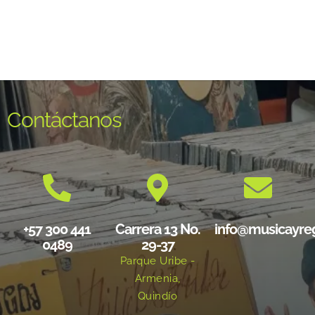
Contáctanos
+57 300 441
Carrera 13 No.
info@musicayre
0489
29-37
Parque Uribe -
Armenia,
Quindío