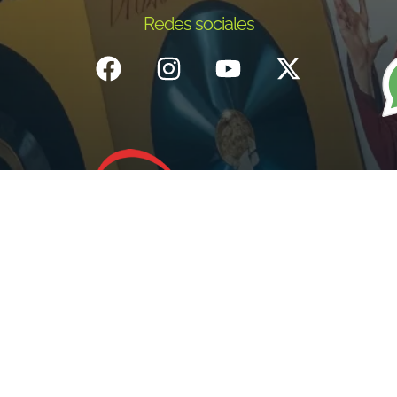
Redes sociales
Inicio
¿Quiénes Somos?
Eventos
Noticias
Testimonios
Contacto
Fundación centro de documentación e investigación musical del
Quindío – Todos los derechos reservados – 2025