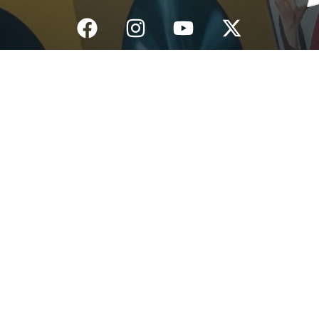
Inicio
¿Quiénes Somos?
Eventos
Noticias
Testimonios
Contacto
Fundación centro de documentación e investigación musical del
Quindío – Todos los derechos reservados – 2025
Política de datos personales
Diseño: IGNIWEB