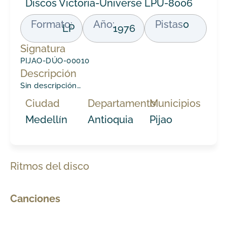
Discos Victoria-Universe LPU-8006
Formato:
Año:
Pistas
0
LP
1976
Signatura
PIJAO-DÚO-00010
Descripción
Sin descripción…
Ciudad
Departamento
Municipios
Medellín
Antioquia
Pijao
Ritmos del disco
Canciones