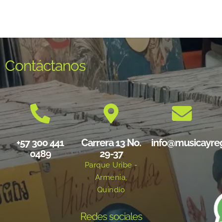
Contáctanos
+57 300 441
Carrera 13 No.
info@musicayre
0489
29-37
Parque Uribe -
Armenia,
Quindío
Redes sociales