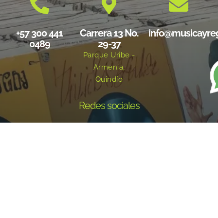
+57 300 441
Carrera 13 No.
info@musicayre
0489
29-37
Parque Uribe -
Armenia,
Quindío
Redes sociales