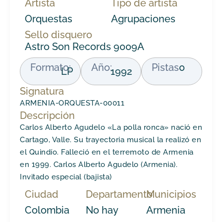
Artista
Tipo de artista
Orquestas
Agrupaciones
Sello disquero
Astro Son Records 9009A
Formato:
Año:
Pistas
0
LP
1992
Signatura
ARMENIA-ORQUESTA-00011
Descripción
Carlos Alberto Agudelo «La polla ronca» nació en
Cartago, Valle. Su trayectoria musical la realizó en
el Quindío. Falleció en el terremoto de Armenia
en 1999. Carlos Alberto Agudelo (Armenia).
Invitado especial (bajista)
Ciudad
Departamento
Municipios
Colombia
No hay
Armenia