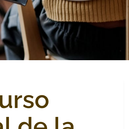
urso
l de la