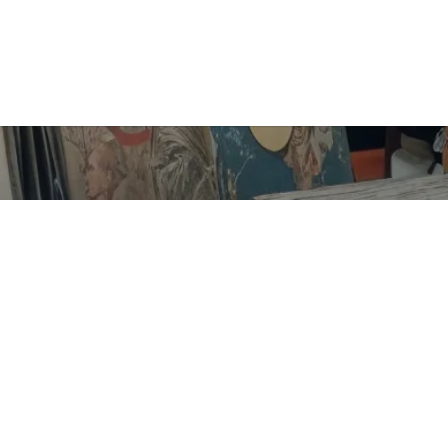
Carrera 13 No. 29-37
Parque Uribe - Armenia, Quindío