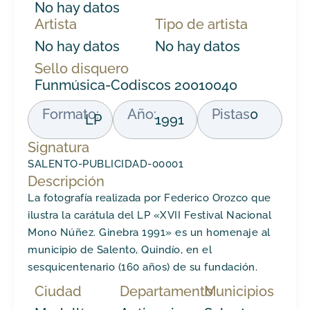
No hay datos
Artista
Tipo de artista
No hay datos
No hay datos
Sello disquero
Funmúsica-Codiscos 20010040
Formato:
Año:
Pistas
0
LP
1991
Signatura
SALENTO-PUBLICIDAD-00001
Descripción
La fotografía realizada por Federico Orozco que
ilustra la carátula del LP «XVII Festival Nacional
Mono Núñez. Ginebra 1991» es un homenaje al
municipio de Salento, Quindío, en el
sesquicentenario (160 años) de su fundación.
Ciudad
Departamento
Municipios