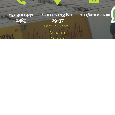
+57 300 441
Carrera 13 No.
info@musicayre
0489
29-37
Parque Uribe -
Armenia,
Quindío
Redes sociales