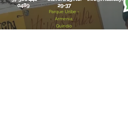
0489
29-37
Parque Uribe -
Armenia,
Quindío
Redes sociales
Inicio
¿Quiénes Somos?
Eventos
Noticias