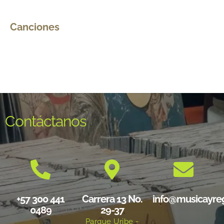
Canciones
Contáctanos
+57 300 441
Carrera 13 No.
info@musicayre
0489
29-37
Parque Uribe -