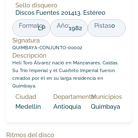
Sello disquero
Discos Fuentes 201413. Estéreo
Formato:
Año:
Pistas
0
LP
1982
Signatura
QUIMBAYA-CONJUNTO-00002
Descripción
Helí Toro Álvarez nació en Manzanares, Caldas.
Su Trío Imperial y el Cuarteto Imperial fueron
creados por él en su larga residencia en
Quimbaya.
Ciudad
Departamento
Municipios
Medellín
Antioquia
Quimbaya
Ritmos del disco