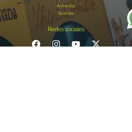
Armenia,
Quindío
Redes sociales
Inicio
¿Quiénes Somos?
Eventos
Noticias
Testimonios
Contacto