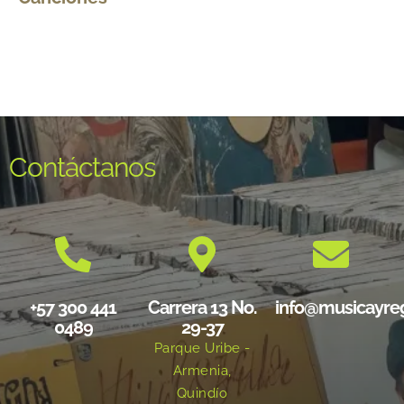
Contáctanos
+57 300 441
Carrera 13 No.
info@musicayre
0489
29-37
Parque Uribe -
Armenia,
Quindío