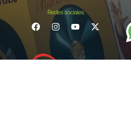
Redes sociales
Inicio
¿Quiénes Somos?
Eventos
Noticias
Testimonios
Contacto
Fundación centro de documentación e investigación musical del
Quindío – Todos los derechos reservados – 2025