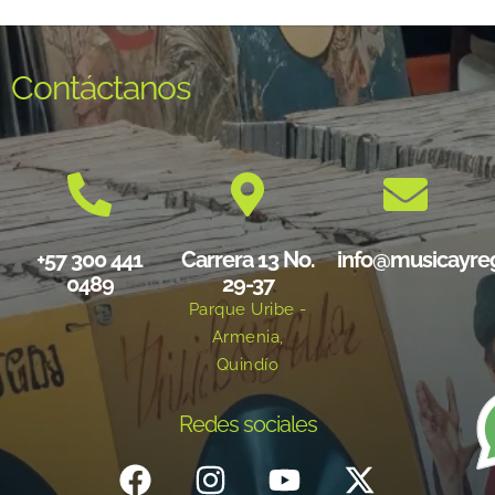
Contáctanos
+57 300 441
Carrera 13 No.
info@musicayre
0489
29-37
Parque Uribe -
Armenia,
Quindío
Redes sociales