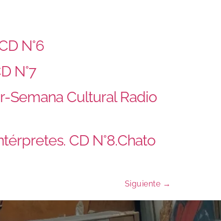
 CD N°6
CD N°7
zar-Semana Cultural Radio
Intérpretes. CD N°8.Chato
Siguiente
→