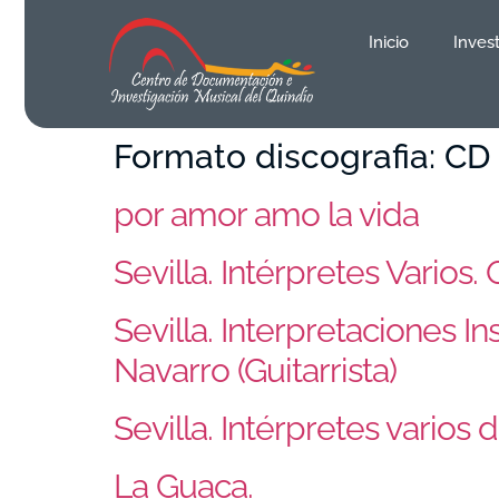
contenido
Inicio
Inves
Formato discografia:
CD
por amor amo la vida
Sevilla. Intérpretes Varios
Sevilla. Interpretaciones I
Navarro (Guitarrista)
Sevilla. Intérpretes varios
La Guaca.