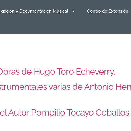
tigación y Documentación Musical
Centro de Extensión
. Obras de Hugo Toro Echeverry.
nstrumentales varias de Antonio Hena
 del Autor Pompilio Tocayo Ceballos