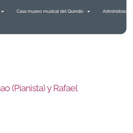
Casa museo musical del Quindío
Administración
o (Pianista) y Rafael