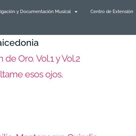
tigación y Documentación Musical
Centro de Extensión
aicedonia
de Oro. Vol.1 y Vol.2
ltame esos ojos.