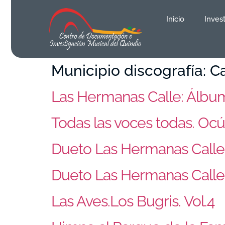
contenido
Inicio
Inves
Municipio discografía:
C
Las Hermanas Calle: Álbum 
Todas las voces todas. Ocú
Dueto Las Hermanas Calle
Dueto Las Hermanas Calle
Las Aves.Los Bugris. Vol.4