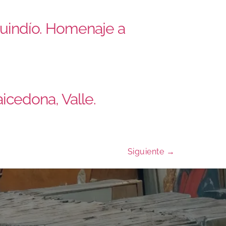
Quindío. Homenaje a
icedona, Valle.
Siguiente
→