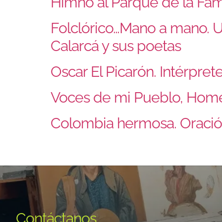
Himno al Parque de la Fam
Folclórico…Mano a mano. U
Calarcá y sus poetas
Oscar El Picarón. Intérpret
Voces de mi Pueblo, Homenaj
Colombia hermosa. Oración 
Contáctanos