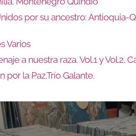
ilia. Montenegro Quindío
nidos por su ancestro: Antioquia-
es Varios
e a nuestra raza. Vol.1 y Vol.2. Ca
por la Paz.Trío Galante.