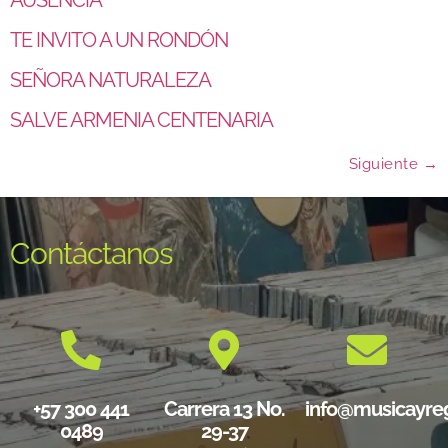
AUSENCIA
TE INVITO A UN RONDÓN
SEÑORA NATURALEZA
SALVE ARMENIA CENTENARIA
Siguiente
→
Contáctanos
+57 300 441
Carrera 13 No.
info@musicayre
0489
29-37