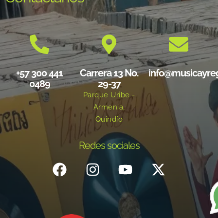
+57 300 441
Carrera 13 No.
info@musicayre
0489
29-37
Parque Uribe -
Armenia,
Quindío
Redes sociales