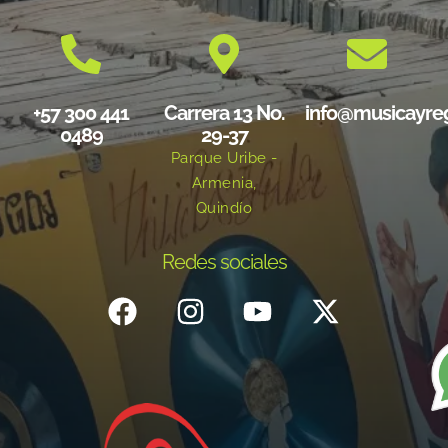
+57 300 441
Carrera 13 No.
info@musicayre
0489
29-37
Parque Uribe -
Armenia,
Quindío
Redes sociales