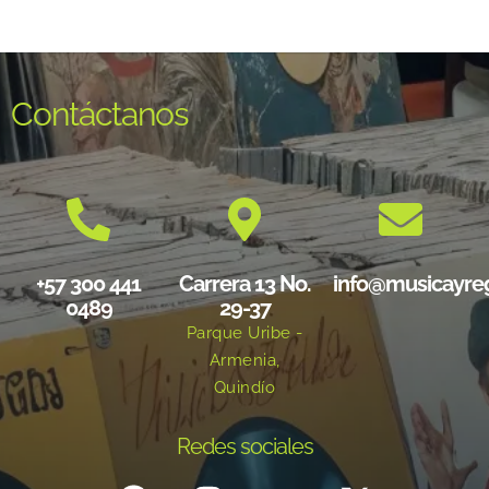
Contáctanos
+57 300 441
Carrera 13 No.
info@musicayre
0489
29-37
Parque Uribe -
Armenia,
Quindío
Redes sociales