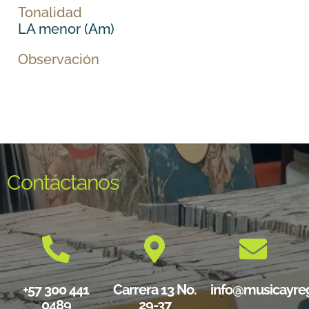
Tonalidad
LA menor (Am)
Observación
Contáctanos
+57 300 441
Carrera 13 No.
info@musicayre
0489
29-37