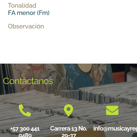
Tonalidad
FA menor (Fm)
Observación
Contáctanos
+57 300 441
Carrera 13 No.
info@musicayre
0489
29-37