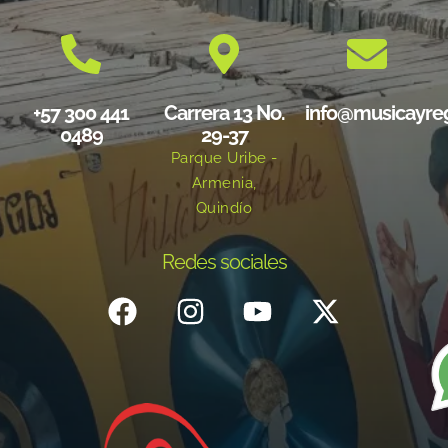
+57 300 441
Carrera 13 No.
info@musicayre
0489
29-37
Parque Uribe -
Armenia,
Quindío
Redes sociales