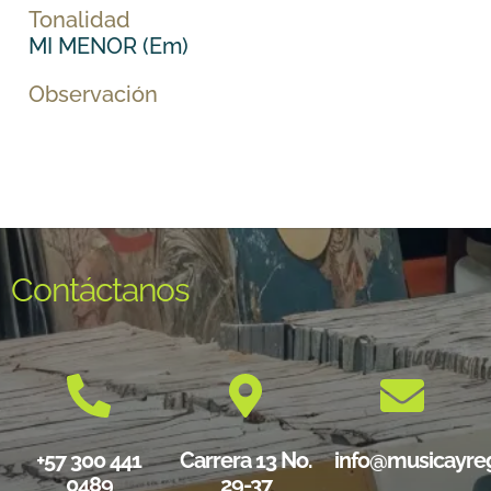
Tonalidad
MI MENOR (Em)
Observación
Contáctanos
+57 300 441
Carrera 13 No.
info@musicayre
0489
29-37