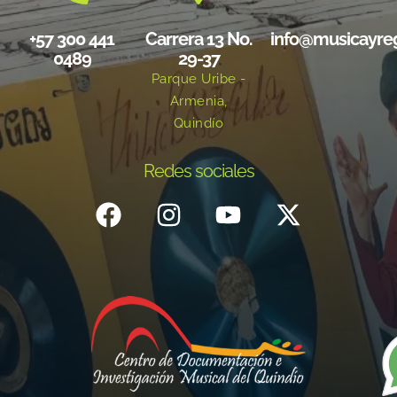
+57 300 441
Carrera 13 No.
info@musicayre
0489
29-37
Parque Uribe -
Armenia,
Quindío
Redes sociales