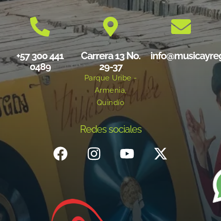
+57 300 441
Carrera 13 No.
info@musicayre
0489
29-37
Parque Uribe -
Armenia,
Quindío
Redes sociales