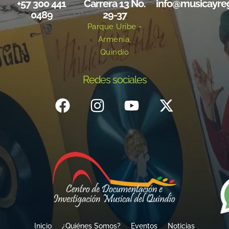
+57 300 441
Carrera 13 No.
info@musicayre
0489
29-37
Parque Uribe -
Armenia,
Quindío
Redes sociales
Inicio
¿Quiénes Somos?
Eventos
Noticias