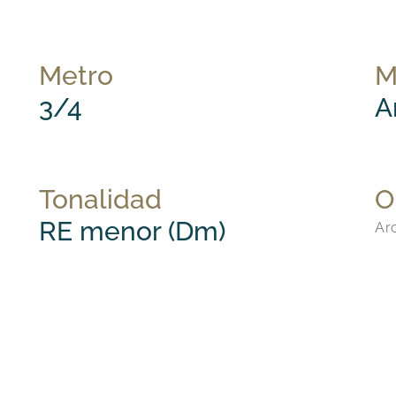
Metro
M
3/4
A
Tonalidad
O
RE menor (Dm)
Arc