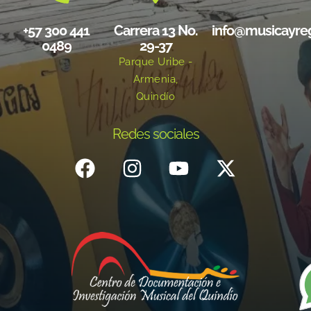
+57 300 441
Carrera 13 No.
info@musicayre
0489
29-37
Parque Uribe -
Armenia,
Quindío
Redes sociales