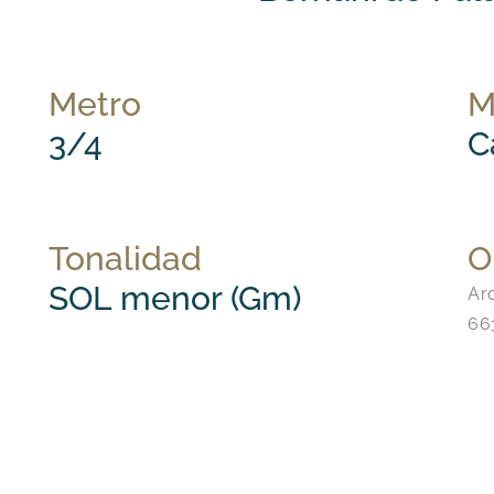
Metro
M
3/4
C
Tonalidad
O
SOL menor (Gm)
Arc
663