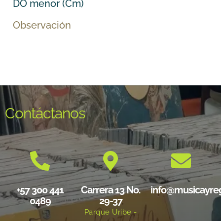
DO menor (Cm)
Observación
Contáctanos
+57 300 441
Carrera 13 No.
info@musicayre
0489
29-37
Parque Uribe -