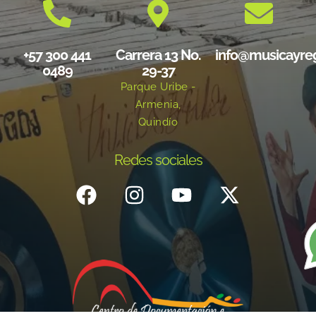
+57 300 441
Carrera 13 No.
info@musicayre
0489
29-37
Parque Uribe -
Armenia,
Quindío
Redes sociales