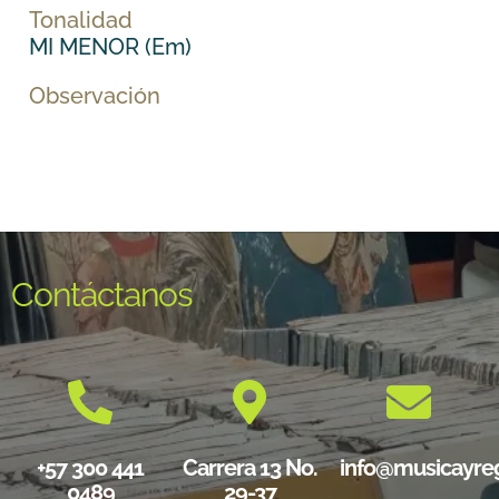
Tonalidad
MI MENOR (Em)
Observación
Contáctanos
+57 300 441
Carrera 13 No.
info@musicayre
0489
29-37