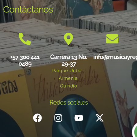
Contáctanos
+57 300 441
Carrera 13 No.
info@musicayre
0489
29-37
Parque Uribe -
Armenia,
Quindío
Redes sociales