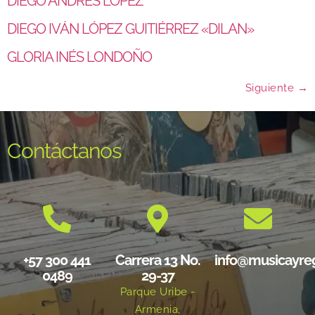
DIEGO ANDRÉS LÓPEZ
DIEGO IVÁN LÓPEZ GUITIÉRREZ «DILAN»
GLORIA INÉS LONDOÑO
Siguiente
→
Contáctanos
+57 300 441
Carrera 13 No.
info@musicayre
0489
29-37
Parque Uribe -
Armenia,