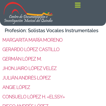
contenido
Profesión:
Solistas Vocales Instrumentales
MARGARITA MARÍA MORENO
GERARDO LÓPEZ CASTILLO
GERMÁN LÓPEZ M.
JHON JAIRO LÓPEZ VELÉZ
JULIÁN ANDRÉS LÓPEZ
ANGIE LÓPEZ
CONSUELO LÓPEZ H. «ELSSY»