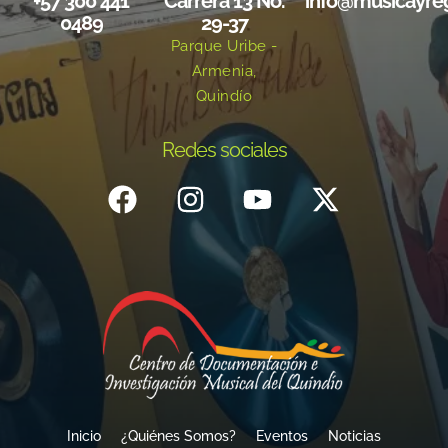
+57 300 441
Carrera 13 No.
info@musicayre
0489
29-37
Parque Uribe -
Armenia,
Quindío
Redes sociales
Inicio
¿Quiénes Somos?
Eventos
Noticias