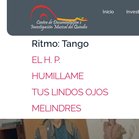
contenido
Inicio
Inves
Ritmo:
Tango
EL H. P.
HUMILLAME
TUS LINDOS OJOS
MELINDRES