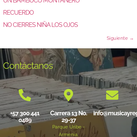
UN BAMBUCO MONTAÑERO
RECUERDO
NO CIERRES NIÑA LOS OJOS
Siguiente
→
Contáctanos
+57 300 441
Carrera 13 No.
info@musicayre
0489
29-37
Parque Uribe -
Armenia,